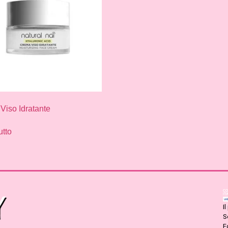
Viso Idratante
utto
I
S
F