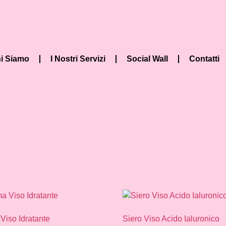
i Siamo
I Nostri Servizi
Social Wall
Contatti
Viso Idratante
Siero Viso Acido Ialuronico