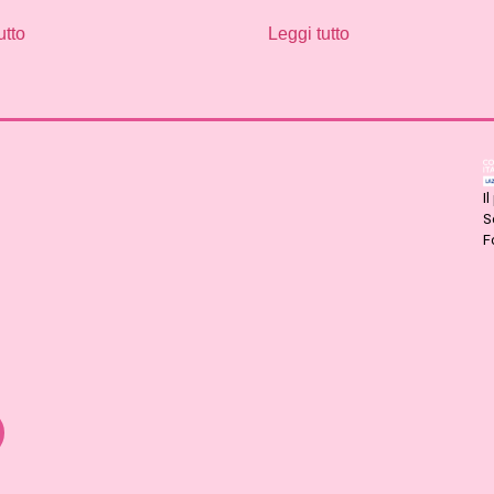
utto
Leggi tutto
I
S
F