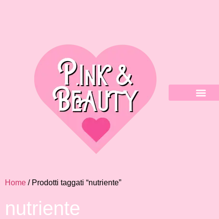
Home
/ Prodotti taggati “nutriente”
nutriente