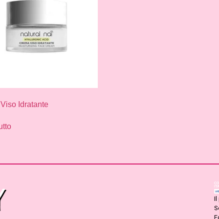
Viso Idratante
utto
I
S
F